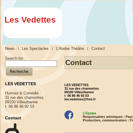
Les Vedettes
News
Les Spectacles
L’Atelier Théâtre
Contact
Search for:
Contact
LES VEDETTES
LES VEDETTES
31 rue des charmettes
69100 Villeurbanne
Humour & Comédie
t 06 86 46 92 53
31 rue des charmettes
les.vedettes@free.fr
69100 Villeurbanne
t. 06 86 46 92 53
L’équipe
Responsables artistiques : Pa
Contact
Production, communication : F