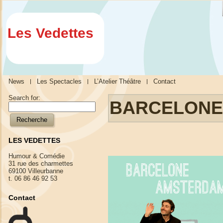
Les Vedettes
News
Les Spectacles
L’Atelier Théâtre
Contact
Search for:
BARCELONE
LES VEDETTES
Humour & Comédie
31 rue des charmettes
69100 Villeurbanne
t. 06 86 46 92 53
Contact