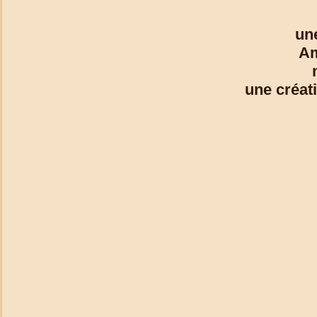
un
Am
une créa