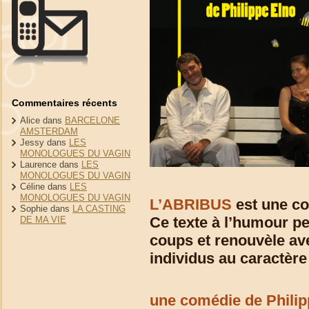
Commentaires récents
Alice
dans
BARCELONE
AMSTERDAM
Jessy
dans
LES
MONOLOGUES DU VAGIN
Laurence
dans
LES
MONOLOGUES DU VAGIN
Céline
dans
LES
MONOLOGUES DU VAGIN
L’ABRIBUS
est une co
Sophie
dans
LA CASTING
Ce texte à l’humour pe
DE MA VIE
coups et renouvèle ave
individus au caractèr
une comédie de Philip