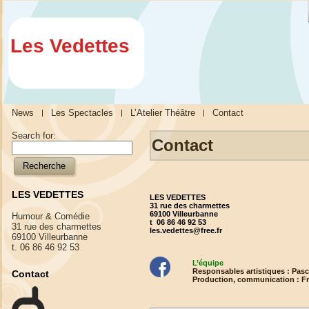
Les Vedettes
News
Les Spectacles
L’Atelier Théâtre
Contact
Search for:
Contact
LES VEDETTES
LES VEDETTES
31 rue des charmettes
69100 Villeurbanne
Humour & Comédie
t 06 86 46 92 53
31 rue des charmettes
les.vedettes@free.fr
69100 Villeurbanne
t. 06 86 46 92 53
L’équipe
Responsables artistiques : Pa
Contact
Production, communication : F