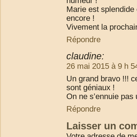
humeur !
Marie est splendide 
encore !
Vivement la prochai
Répondre
claudine:
26 mai 2015 à 9 h 5
Un grand bravo !!! c
sont géniaux !
On ne s’ennuie pas u
Répondre
Laisser un co
Votre adresse de me