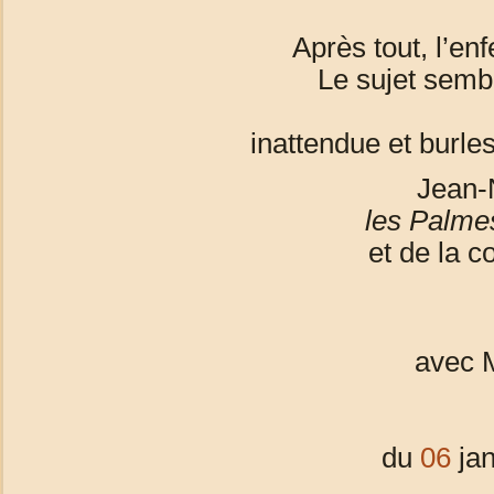
Après tout, l’enf
Le sujet sembl
inattendue et burle
Jean-
les Palme
et de la 
avec M
du
06
jan